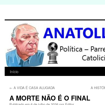
Início
Pular
para
←
A VIDA É CASA ALUGADA
A HIST
o
A MORTE NÃO É O FINAL
conteúdo
Publicado em
6 de julho de 2026
por
Editor