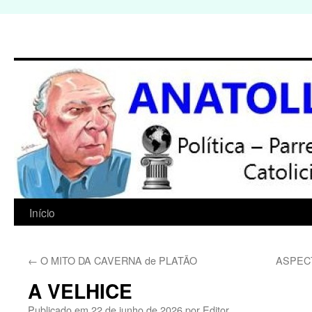
Início
Pular
para
←
O MITO DA CAVERNA de PLATÃO
ASPEC
o
A VELHICE
conteúdo
Publicado em
22 de junho de 2026
por
Editor