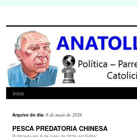
Início
Pular
para
8 de maio de 2026
Arquivo do dia:
o
PESCA PREDATORIA CHINESA
conteúdo
Publicado em
8 de maio de 2026
por
Editor