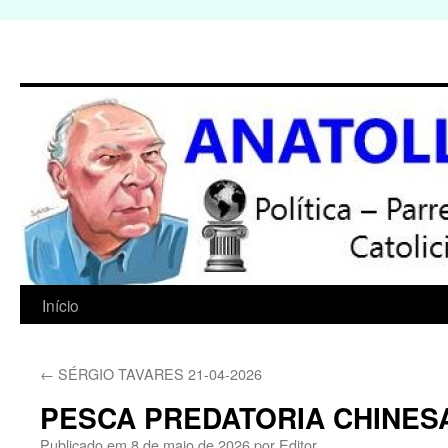
Início
Pular
para
←
SÉRGIO TAVARES 21-04-2026
o
PESCA PREDATORIA CHINES
conteúdo
Publicado em
8 de maio de 2026
por
Editor